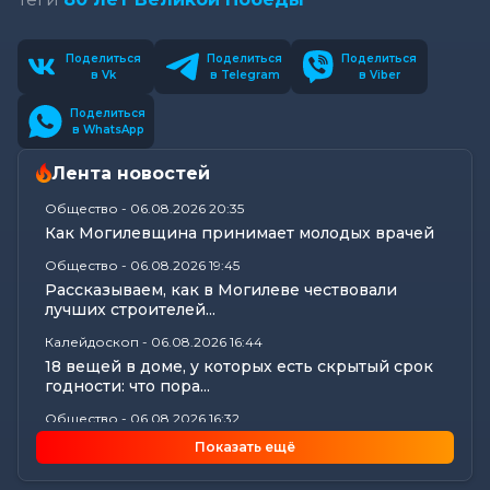
Поделиться
Поделиться
Поделиться
в Vk
в Telegram
в Viber
Поделиться
в WhatsApp
Лента новостей
Общество
-
06.08.2026 20:35
Как Могилевщина принимает молодых врачей
Общество
-
06.08.2026 19:45
Рассказываем, как в Могилеве чествовали
лучших строителей...
Калейдоскоп
-
06.08.2026 16:44
18 вещей в доме, у которых есть скрытый срок
годности: что пора...
Общество
-
06.08.2026 16:32
Как профсоюзы Могилевщины помогают
Показать ещё
семьям собрать детей к новому...