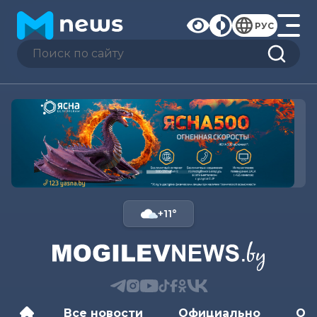
РУС
+11°
Все новости
Официально
Об