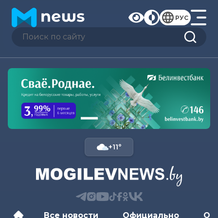
РУС
+11°
Все новости
Официально
Об