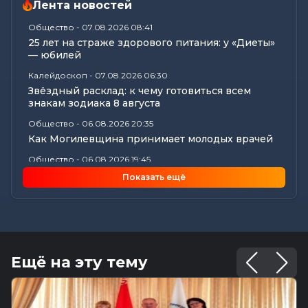
Лента новостей
Общество
-
07.08.2026 08:41
25 лет на страже здорового питания: у «Диеты»
— юбилей
Калейдоскоп
-
07.08.2026 06:30
Звёздный расклад: к чему готовиться всем
знакам зодиака 8 августа
Общество
-
06.08.2026 20:35
Как Могилевщина принимает молодых врачей
Общество
-
06.08.2026 19:45
Рассказываем, как в Могилеве чествовали
Показать ещё
лучших строителей...
Калейдоскоп
-
06.08.2026 16:44
18 вещей в доме, у которых есть скрытый срок
годности: что пора...
Общество
-
06.08.2026 16:32
Ещё на эту тему
Как профсоюзы Могилевщины помогают
семьям собрать детей к новому...
Происшествия
-
06.08.2026 16:09