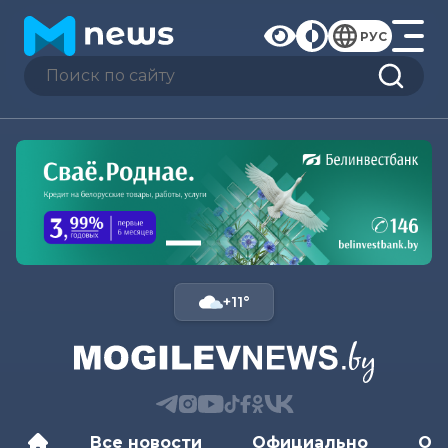
РУС
+11°
Все новости
Официально
Об