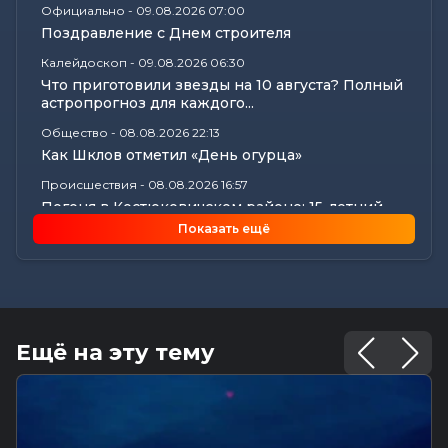
Официально
-
09.08.2026 07:00
Поздравление с Днем строителя
Калейдоскоп
-
09.08.2026 06:30
Что приготовили звезды на 10 августа? Полный
астропрогноз для каждого...
Общество
-
08.08.2026 22:13
Как Шклов отметил «День огурца»
Происшествия
-
08.08.2026 16:57
Погоня в Костюковичском районе: 15-летний
мотоциклист пытался...
Показать ещё
Калейдоскоп
-
08.08.2026 16:53
В Могилеве впервые проходят масштабные
соревнования по мотоспорту...
Происшествия
-
08.08.2026 16:51
Смертельное ДТП в Белыничском районе:
Ещё на эту тему
мотоциклист погиб на месте
Общество
-
08.08.2026 15:00
Погода 9 августа в Могилевской области: без
осадков и комфортные...