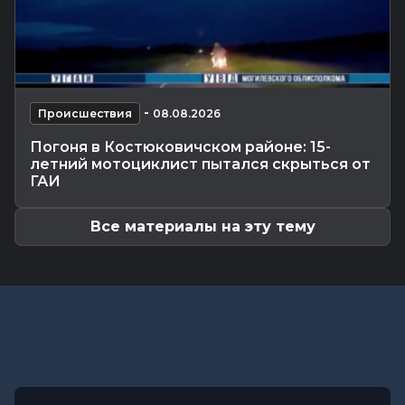
Видеоновости
-
08.08.2026 10:04
Готовим вкусно | медальоны из говядины, салат
с баклажанами, заливной...
Калейдоскоп
-
08.08.2026 06:30
Что приготовили звезды на 9 августа:
-
инструкции по управлению судьбой
Происшествия
08.08.2026
Главное
-
07.08.2026 20:30
Погоня в Костюковичском районе: 15-
От автолавок до цен на продукты: Лукашенко
летний мотоциклист пытался скрыться от
обозначил проблемы...
ГАИ
Все материалы на эту тему