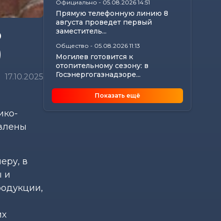
Официально
-
05.08.2026 14:51
Прямую телефонную линию 8
августа проведет первый
о
заместитель...
Общество
-
05.08.2026 11:13
)
Могилев готовится к
отопительному сезону: в
Госэнергогазнадзоре...
17.10.2025
Калейдоскоп
-
05.08.2026 10:56
Показать ещё
Что происходит с организмом,
если каждый день проходить
ико-
10 000 шагов
явлены
Главное
-
05.08.2026 10:45
Анатолий Исаченко рассмотрел
актуальные вопросы жителей
еру, в
Могилевской...
 и
Происшествия
-
05.08.2026 10:30
В Быхове спасли женщину,
родукции,
которая начала тонуть на
городском пляже
их