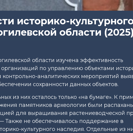
ти историко-культурног
гилевской области (2025
огилевской области изучена эффективность
 организаций по управлению объектами истор
ия контрольно-аналитических мероприятий вы
еспечении сохранности данных объектов.
ых из них осталось только «на бумаге». К прим
ожения памятников археологии были распаханы
ацией для выращивания растениеводческой п
 — Также не обеспечивалось поддержание в
орико-культурного наследия. Отдельные из н