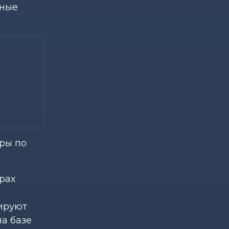
йные
ры по
рах
нируют
а базе