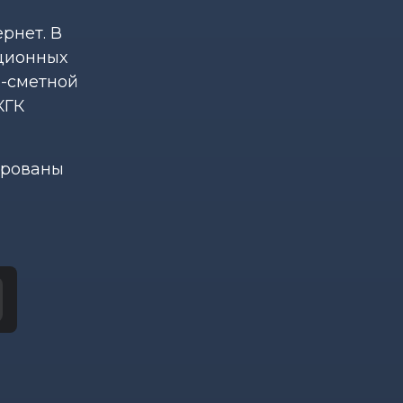
рнет. В
ционных
о-сметной
КГК
ированы