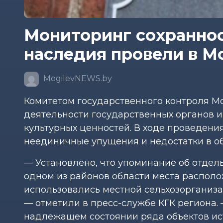
Мониторинг сохраннос
наследия провели в Мо
MogilevNEWS.by
Комитетом государственного контроля М
деятельности государственных органов и
культурных ценностей. В ходе проведен
неединичные упущения и недостатки в об
— Установлено, что упоминание об отдельн
одном из районов области места распол
использовались местной сельхозорганиз
— отметили в пресс-службе КГК региона.
надлежащем состоянии ряда объектов ист