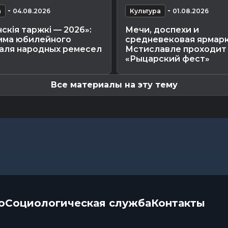
-
-
а
04.08.2026
Культура
01.08.2026
скія таржкі — 2026»:
Мечи, доспехи и
мма юбилейного
средневековая ярмарк
аля народных ремесел
Мстиславле проходит
«Рыцарский фест»
Все материалы на эту тему
о
Социологическая служба
Контакты