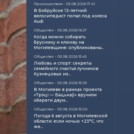
Происшествия
-
05.08.2026 17:41
В Бобруйске 13-летний
велосипедист попал под колеса
Audi
Общество
-
05.08.2026 16:27
Когда можно собирать
бруснику и клюкву на
Могилевщине: опубликованы...
Общество
-
05.08.2026 15:45
Любовь и спорт: секреты
семейного счастья лучников
Кузнецовых из...
Общество
-
05.08.2026 15:09
В Могилеве в рамках проекта
«Трэці — Бацькаў» вручили
обереги двум...
Общество
-
05.08.2026 15:00
Погода 6 августа в Могилевской
области: если ночью +23°С, что
же...