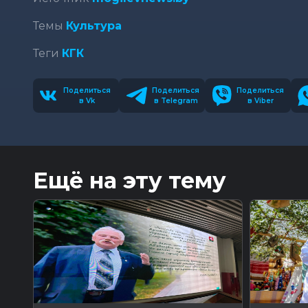
Темы
Культура
Теги
КГК
Поделиться
Поделиться
Поделиться
в Vk
в Telegram
в Viber
Ещё на эту тему