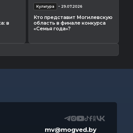
-
Культура
29.07.2026
К
Кто представит Могилевскую
Вр
а: в
область в финале конкурса
по
«Семья года»?
«Р
М
mv@mogved.by