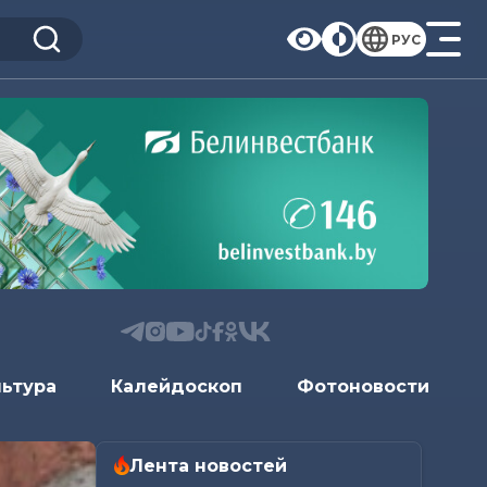
РУС
льтура
Калейдоскоп
Фотоновости
Лента новостей