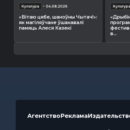
-
Культура
04.08.2026
Культур
«Вітаю цябе, шаноўны Чытач!»:
«Дрыбін
як магіляўчане ўшанавалі
програ
памяць Алеся Казекі
фестив
в...
Агентство
Реклама
Издательств