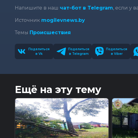
Напишите в наш
чат-бот в Telegram
, если у 
Источник
mogilevnews.by
Темы
Происшествия
Поделиться
Поделиться
Поделиться
в Vk
в Telegram
в Viber
Ещё на эту тему