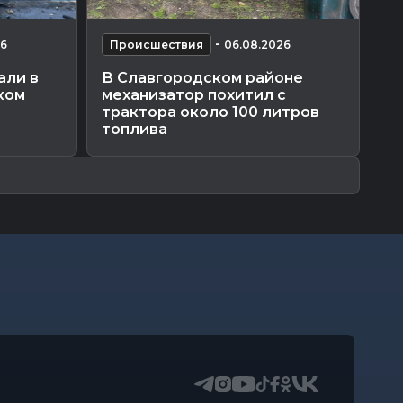
-
26
Происшествия
06.08.2026
П
али в
В Славгородском районе
Ог
ком
механизатор похитил с
ре
трактора около 100 литров
пр
топлива
ми