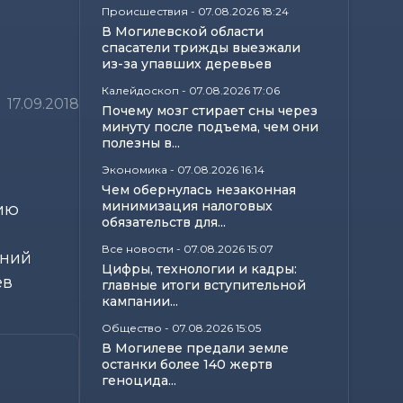
Происшествия
-
07.08.2026 18:24
В Могилевской области
спасатели трижды выезжали
из-за упавших деревьев
Калейдоскоп
-
07.08.2026 17:06
17.09.2018
Почему мозг стирает сны через
минуту после подъема, чем они
полезны в...
Экономика
-
07.08.2026 16:14
Чем обернулась незаконная
минимизация налоговых
ию
обязательств для...
Все новости
-
07.08.2026 15:07
тний
Цифры, технологии и кадры:
ев
главные итоги вступительной
кампании...
Общество
-
07.08.2026 15:05
В Могилеве предали земле
останки более 140 жертв
геноцида...