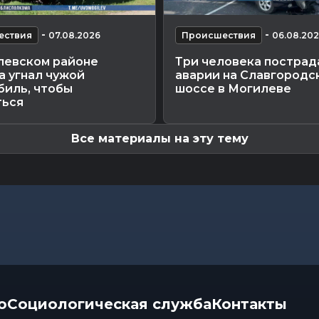
-
-
ествия
07.08.2026
Происшествия
06.08.20
левском районе
Три человека пострад
а угнал чужой
аварии на Славгородс
биль, чтобы
шоссе в Могилеве
ться
Все материалы на эту тему
о
Социологическая служба
Контакты