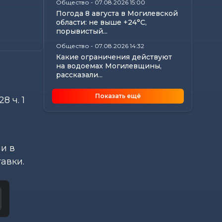
Общество
-
07.08.2026 15:00
Погода 8 августа в Могилевской
области: не выше +24°С,
порывистый...
Общество
-
07.08.2026 14:32
Какие ограничения действуют
на водоемах Могилевщины,
рассказали...
Экономика
-
07.08.2026 14:16
Показать ещё
 ч. 1
Передовиков жатвы чествовали
в Костюковичском районе
Общество
-
07.08.2026 13:46
В УСК по Могилевской области
— новый начальник
и в
Происшествия
-
07.08.2026 12:43
авки.
В Могилевском районе
мужчина угнал чужой
автомобиль, чтобы покататься