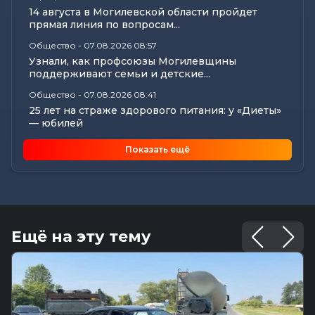
14 августа в Могилевской области пройдет
прямая линия по вопросам...
Общество
-
07.08.2026 08:57
Узнали, как профсоюзы Могилевщины
поддерживают семьи и детские...
Общество
-
07.08.2026 08:41
25 лет на страже здорового питания: у «Диеты»
— юбилей
Калейдоскоп
-
07.08.2026 06:30
Показать ещё
Звездный расклад: к чему готовиться всем
знакам зодиака 8 августа
Общество
-
06.08.2026 20:35
Как Могилевщина принимает молодых врачей
Общество
-
06.08.2026 19:45
Ещё на эту тему
Рассказываем, как в Могилеве чествовали
лучших строителей...
Калейдоскоп
-
06.08.2026 16:44
18 вещей в доме, у которых есть скрытый срок
годности: что пора...