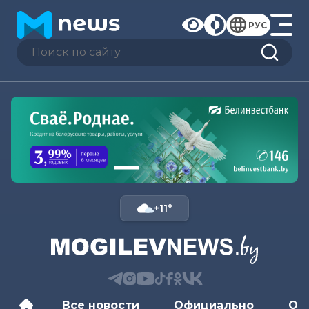
РУС
+11°
Все новости
Официально
Об