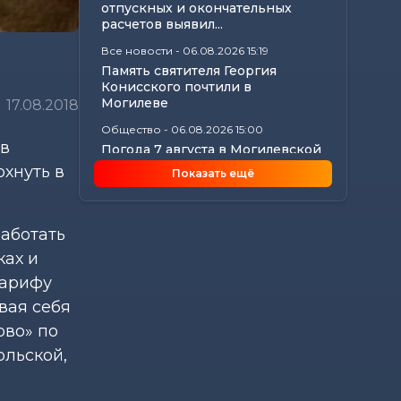
отпускных и окончательных
расчетов выявил...
Все новости
-
06.08.2026 15:19
)
Память святителя Георгия
Конисского почтили в
Могилеве
17.08.2018
Общество
-
06.08.2026 15:00
 в
Погода 7 августа в Могилевской
области: ливни, град,
охнуть в
Показать ещё
шквалистый...
Происшествия
-
06.08.2026 14:07
В Славгородском районе
работать
механизатор похитил с
ках и
трактора около 100...
тарифу
Общество
-
06.08.2026 13:32
вая себя
Как не стать жертвой жары и
какие сюрпризы готовит
ово» по
погода до конца...
ольской,