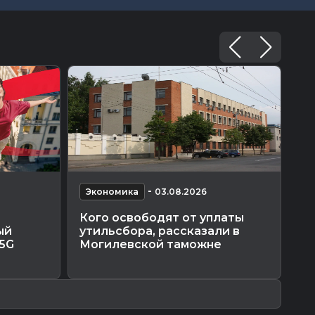
-
Экономика
03.08.2026
Э
Кого освободят от уплаты
По
ый
утильсбора, рассказали в
уб
 5G
Могилевской таможне
«М