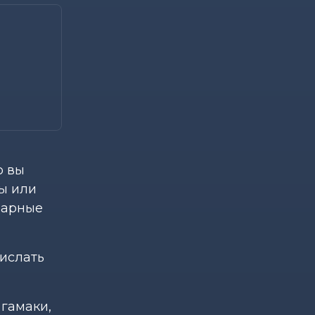
о вы
лы или
нарные
рислать
 гамаки,