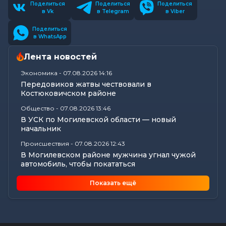
Поделиться
Поделиться
Поделиться
в Vk
в Telegram
в Viber
Поделиться
в WhatsApp
Лента новостей
Экономика
-
07.08.2026 14:16
Передовиков жатвы чествовали в
Костюковичском районе
Общество
-
07.08.2026 13:46
В УСК по Могилевской области — новый
начальник
Происшествия
-
07.08.2026 12:43
В Могилевском районе мужчина угнал чужой
автомобиль, чтобы покататься
Общество
-
07.08.2026 12:34
Показать ещё
Погода на выходные в Могилевской области:
комфортная летняя прохлада,...
Общество
-
07.08.2026 11:20
Забота о тех, кто на посту: активистки БСЖ