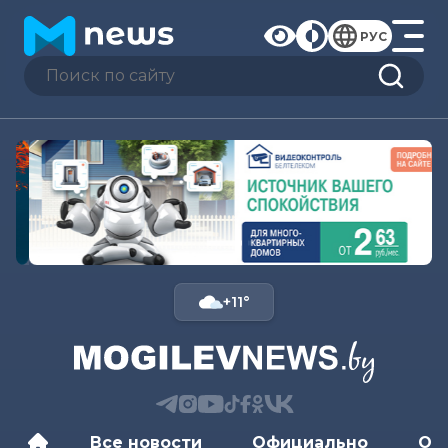
РУС
+11°
Все новости
Официально
Об