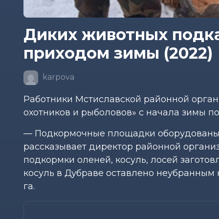
Диких животных подк
приходом зимы (2022)
karpova
Работники Мстиславской районной орган
охотников и рыболовов» с начала зимы по
— Подкормочные площадки оборудованы в
рассказывает директор районной органи
подкормки оленей, косуль, лосей заготовл
косуль в Дубраве оставлено неубранным 
га.