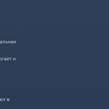
ральная
огает и
ют в