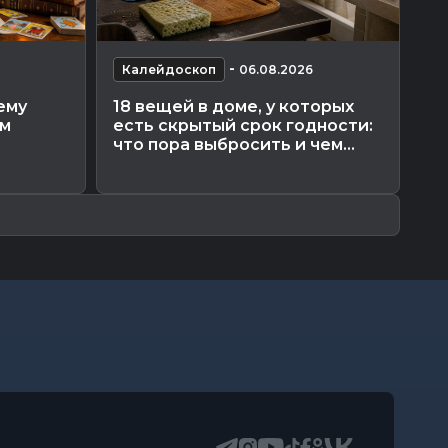
-
Калейдоскоп
06.08.2026
К
ему
18 вещей в доме, у которых
Эн
ам
есть скрытый срок годности:
вд
что пора выбросить и чем...
ра