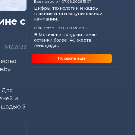
Все новости
-
07.08.2026 15:07
Цифры, технологии и кадры:
главные итоги вступительной
ине с
кампании...
Общество
-
07.08.2026 15:05
В Могилеве предали земле
останки более 140 жертв
геноцида...
16.12.2022
Общество
-
07.08.2026 15:00
Показать ещё
щество
Погода 8 августа в Могилевской
области: не выше +24°С,
.by.
порывистый...
Общество
-
07.08.2026 14:32
Какие ограничения действуют
— Для
на водоемах Могилевщины,
леней и
рассказали...
лощадью 5
Экономика
-
07.08.2026 14:16
Передовиков жатвы чествовали
в Костюковичском районе