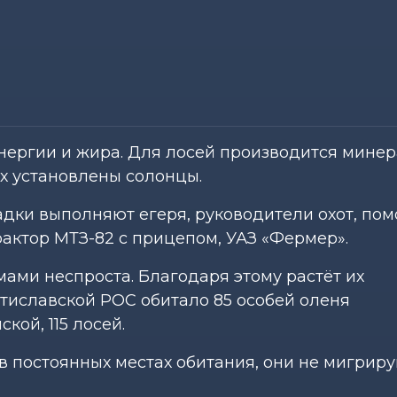
нергии и жира. Для лосей производится мине
ях установлены солонцы.
ки выполняют егеря, руководители охот, пом
рактор МТЗ-82 с прицепом, УАЗ «Фермер».
ами неспроста. Благодаря этому растёт их
стиславской РОС обитало 85 особей оленя
кой, 115 лосей.
в постоянных местах обитания, они не мигриру