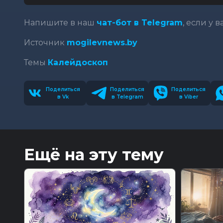
Напишите в наш
чат-бот в Telegram
, если у 
Источник
mogilevnews.by
Темы
Калейдоскоп
Поделиться
Поделиться
Поделиться
в Vk
в Telegram
в Viber
Ещё на эту тему