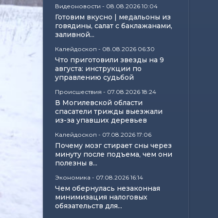
Видеоновости
-
08.08.2026 10:04
Готовим вкусно | медальоны из
говядины, салат с баклажанами,
заливной...
Калейдоскоп
-
08.08.2026 06:30
Что приготовили звезды на 9
августа: инструкции по
управлению судьбой
Происшествия
-
07.08.2026 18:24
В Могилевской области
спасатели трижды выезжали
из-за упавших деревьев
Калейдоскоп
-
07.08.2026 17:06
Почему мозг стирает сны через
минуту после подъема, чем они
полезны в...
Экономика
-
07.08.2026 16:14
Чем обернулась незаконная
минимизация налоговых
обязательств для...