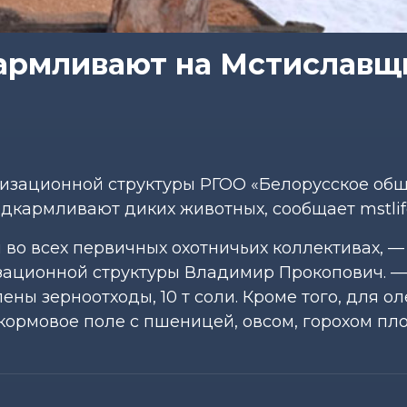
армливают на Мстиславщ
изационной структуры РГОО «Белорусское об
дкармливают диких животных, сообщает mstlife
о всех первичных охотничьих коллективах, —
зационной структуры Владимир Прокопович. 
ены зерноотходы, 10 т соли. Кроме того, для о
кормовое поле с пшеницей, овсом, горохом п