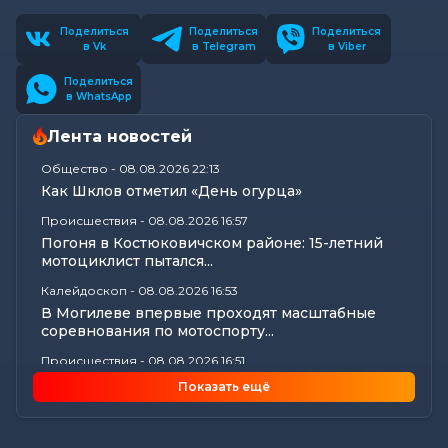
Поделиться
Поделиться
Поделиться
в Vk
в Telegram
в Viber
Поделиться
в WhatsApp
Лента новостей
Общество
-
08.08.2026 22:13
Как Шклов отметил «День огурца»
Происшествия
-
08.08.2026 16:57
Погоня в Костюковичском районе: 15-летний
мотоциклист пытался...
Калейдоскоп
-
08.08.2026 16:53
В Могилеве впервые проходят масштабные
соревнования по мотоспорту...
Происшествия
-
08.08.2026 16:51
Смертельное ДТП в Белыничском районе:
Показать ещё
мотоциклист погиб на месте
Общество
-
08.08.2026 15:00