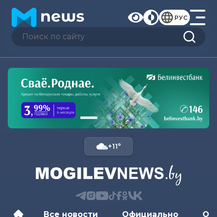
РУС
+11°
Все новости
Официально
Об