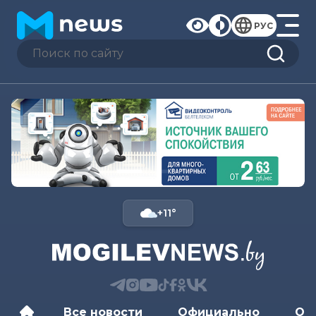
РУС
+11°
Все новости
Официально
Об