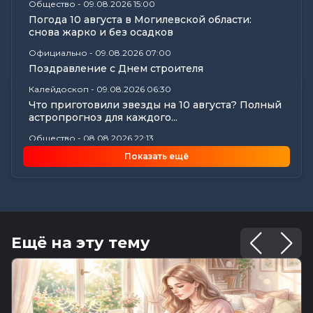
Общество
-
09.08.2026 15:00
Погода 10 августа в Могилевской области:
снова жарко и без осадков
Официально
-
09.08.2026 07:00
Поздравление с Днем строителя
Калейдоскоп
-
09.08.2026 06:30
Что приготовили звезды на 10 августа? Полный
астропрогноз для каждого...
Общество
-
08.08.2026 22:13
Как Шклов отметил «День огурца»
Показать ещё
Происшествия
-
08.08.2026 16:57
Погоня в Костюковичском районе: 15-летний
мотоциклист пытался...
Калейдоскоп
-
08.08.2026 16:53
В Могилеве впервые проходят масштабные
Ещё на эту тему
соревнования по мотоспорту...
Происшествия
-
08.08.2026 16:51
Смертельное ДТП в Белыничском районе:
мотоциклист погиб на месте