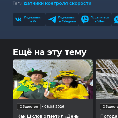
Теги
датчики контроля скорости
Поделиться
Поделиться
Поделиться
в Vk
в Telegram
в Viber
Ещё на эту тему
-
Общество
08.08.2026
Общест
Как Шклов отметил «День
Погода 