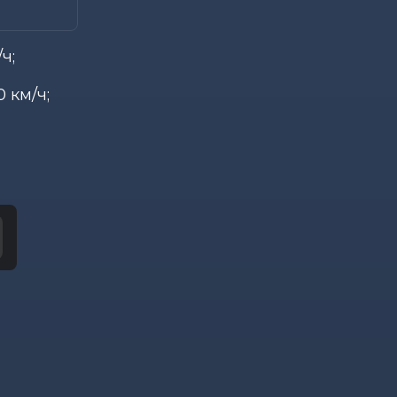
ч;
 км/ч;