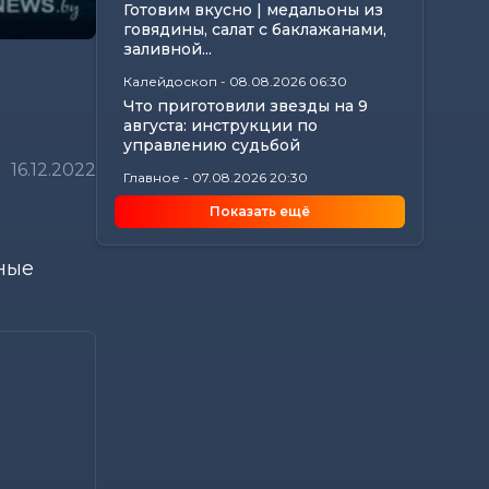
Готовим вкусно | медальоны из
говядины, салат с баклажанами,
заливной...
Калейдоскоп
-
08.08.2026 06:30
Что приготовили звезды на 9
августа: инструкции по
управлению судьбой
16.12.2022
Главное
-
07.08.2026 20:30
От автолавок до цен на
Показать ещё
продукты: Лукашенко
обозначил проблемы...
тные
Происшествия
-
07.08.2026 18:24
В Могилевской области
спасатели трижды выезжали
из-за упавших деревьев
Калейдоскоп
-
07.08.2026 17:06
Почему мозг стирает сны через
минуту после подъема, чем они
полезны в...