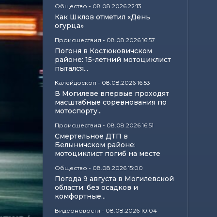
Общество
-
08.08.2026 22:13
Как Шклов отметил «День
огурца»
Происшествия
-
08.08.2026 16:57
Погоня в Костюковичском
районе: 15-летний мотоциклист
пытался...
Калейдоскоп
-
08.08.2026 16:53
В Могилеве впервые проходят
масштабные соревнования по
мотоспорту...
Происшествия
-
08.08.2026 16:51
Смертельное ДТП в
Белыничском районе:
мотоциклист погиб на месте
Общество
-
08.08.2026 15:00
Погода 9 августа в Могилевской
области: без осадков и
комфортные...
Видеоновости
-
08.08.2026 10:04