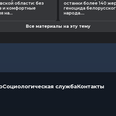
вской области: без
останки более 140 же
в и комфортные
геноцида белорусског
 на...
народа....
Все материалы на эту тему
о
Социологическая служба
Контакты