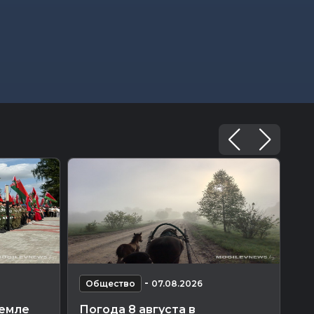
-
Общество
07.08.2026
О
земле
Погода 8 августа в
Ка