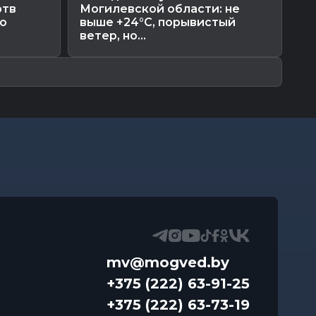
ртв
Могилевской области: не
де
о
выше +24°С, порывистый
Мо
ветер, но...
сп
mv@mogved.by
+375 (222) 63-91-25
+375 (222) 63-73-19