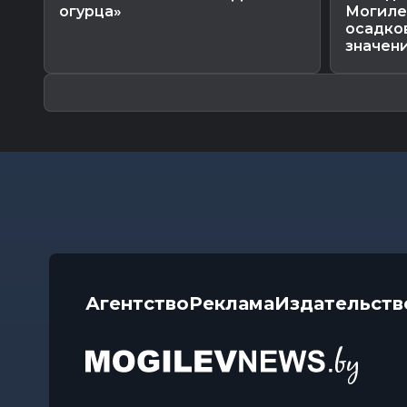
огурца»
Могиле
осадко
значения
Агентство
Реклама
Издательств