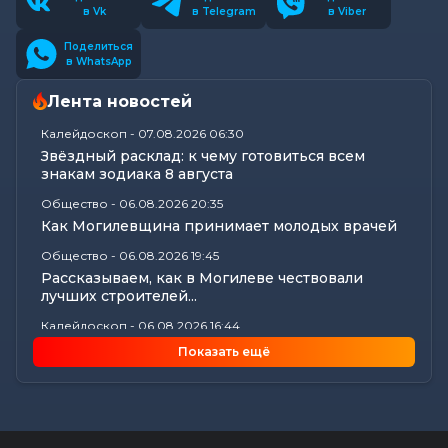
в Vk
в Telegram
в Viber
Поделиться
в WhatsApp
Лента новостей
Калейдоскоп
-
07.08.2026 06:30
Звёздный расклад: к чему готовиться всем
знакам зодиака 8 августа
Общество
-
06.08.2026 20:35
Как Могилевщина принимает молодых врачей
Общество
-
06.08.2026 19:45
Рассказываем, как в Могилеве чествовали
лучших строителей...
Калейдоскоп
-
06.08.2026 16:44
18 вещей в доме, у которых есть скрытый срок
Показать ещё
годности: что пора...
Общество
-
06.08.2026 16:32
Как профсоюзы Могилевщины помогают
семьям собрать детей к новому...