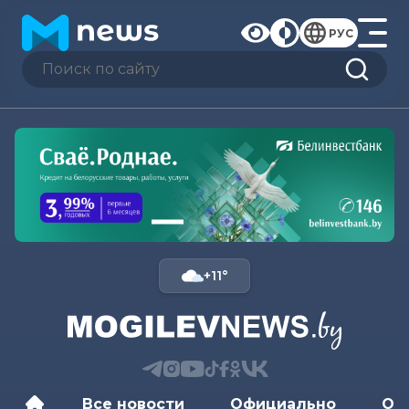
РУС
+11°
Все новости
Официально
Об