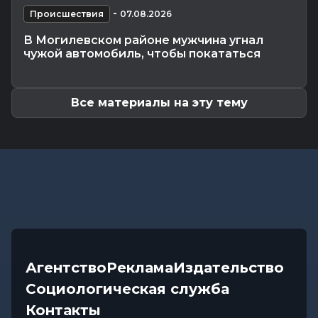
Общество
-
07.08.2026 11:20
-
Происшествия
07.08.2026
Забота о тех, кто на посту: активистки БСЖ
В Могилевском районе мужчина угнал
поддержали коллег в жару
чужой автомобиль, чтобы покататься
Общество
-
07.08.2026 10:27
«Строить — значит создавать будущее»: Иван
Молокович — о профессии,...
Все материалы на эту тему
Агентство
Реклама
Издательство
Социологическая служба
Контакты