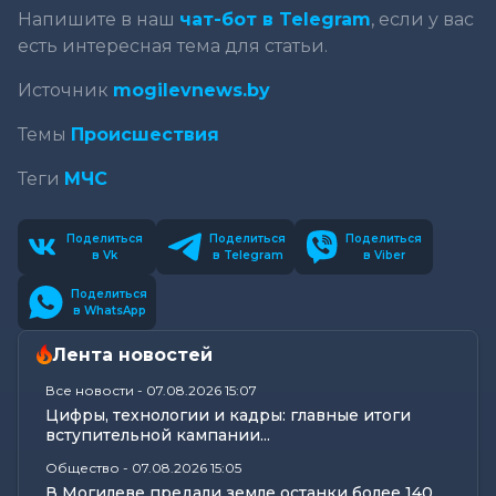
Напишите в наш
чат-бот в Telegram
, если у вас
есть интересная тема для статьи.
Источник
mogilevnews.by
Темы
Происшествия
Теги
МЧС
Поделиться
Поделиться
Поделиться
в Vk
в Telegram
в Viber
Поделиться
в WhatsApp
Лента новостей
Все новости
-
07.08.2026 15:07
Цифры, технологии и кадры: главные итоги
вступительной кампании...
Общество
-
07.08.2026 15:05
В Могилеве предали земле останки более 140