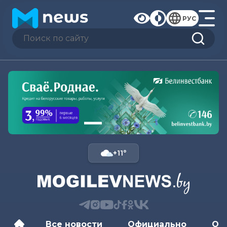
РУС
+11°
Все новости
Официально
Об