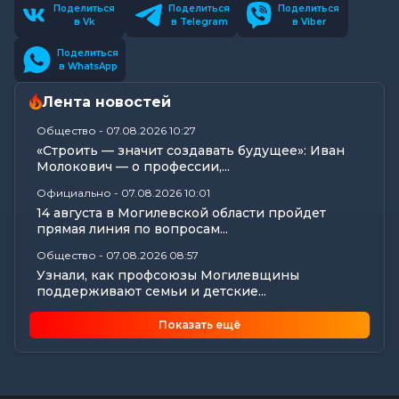
Поделиться
Поделиться
Поделиться
в Vk
в Telegram
в Viber
Поделиться
в WhatsApp
Лента новостей
Общество
-
07.08.2026 10:27
«Строить — значит создавать будущее»: Иван
Молокович — о профессии,...
Официально
-
07.08.2026 10:01
14 августа в Могилевской области пройдет
прямая линия по вопросам...
Общество
-
07.08.2026 08:57
Узнали, как профсоюзы Могилевщины
поддерживают семьи и детские...
Общество
-
07.08.2026 08:41
Показать ещё
25 лет на страже здорового питания: у «Диеты»
— юбилей
Калейдоскоп
-
07.08.2026 06:30