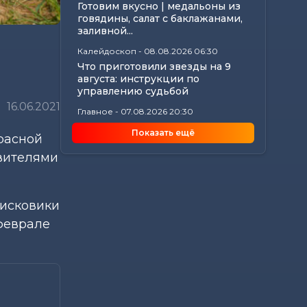
Готовим вкусно | медальоны из
говядины, салат с баклажанами,
заливной...
Калейдоскоп
-
08.08.2026 06:30
Что приготовили звезды на 9
августа: инструкции по
управлению судьбой
16.06.2021
Главное
-
07.08.2026 20:30
От автолавок до цен на
Показать ещё
расной
продукты: Лукашенко
обозначил проблемы...
авителями
Происшествия
-
07.08.2026 18:24
В Могилевской области
спасатели трижды выезжали
оисковики
из-за упавших деревьев
феврале
Калейдоскоп
-
07.08.2026 17:06
Почему мозг стирает сны через
минуту после подъема, чем они
полезны в...