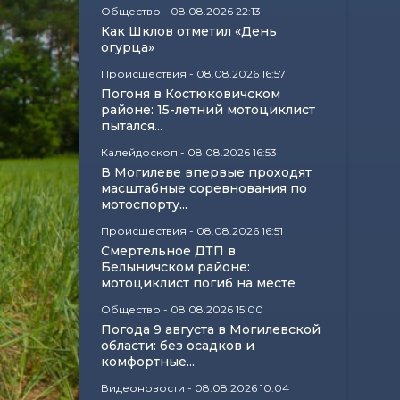
Общество
-
08.08.2026 22:13
Как Шклов отметил «День
огурца»
Происшествия
-
08.08.2026 16:57
Погоня в Костюковичском
районе: 15-летний мотоциклист
пытался...
Калейдоскоп
-
08.08.2026 16:53
В Могилеве впервые проходят
масштабные соревнования по
мотоспорту...
Происшествия
-
08.08.2026 16:51
Смертельное ДТП в
Белыничском районе:
мотоциклист погиб на месте
Общество
-
08.08.2026 15:00
Погода 9 августа в Могилевской
области: без осадков и
комфортные...
Видеоновости
-
08.08.2026 10:04