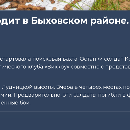
одит в Быховском районе.
стартовала поисковая вахта. Останки солдат К
ического клуба «Виккру» совместно с предст
Лудчицкой высоты. Вчера в четырех местах п
мии. Предварительно, эти солдаты погибли в 
ченные бои.