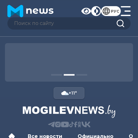
РУС
+11°
Все новости
Официально
Об