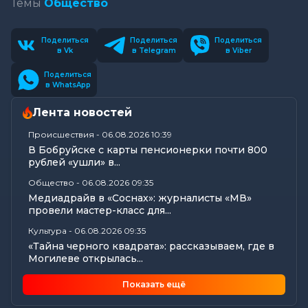
Темы
Общество
Поделиться
Поделиться
Поделиться
в Vk
в Telegram
в Viber
Поделиться
в WhatsApp
Лента новостей
Происшествия
-
06.08.2026 10:39
В Бобруйске с карты пенсионерки почти 800
рублей «ушли» в...
Общество
-
06.08.2026 09:35
Медиадрайв в «Соснах»: журналисты «МВ»
провели мастер-класс для...
Культура
-
06.08.2026 09:35
«Тайна черного квадрата»: рассказываем, где в
Могилеве открылась...
Общество
-
06.08.2026 09:08
Показать ещё
Узнали, на что обратить внимание охранным
организациям