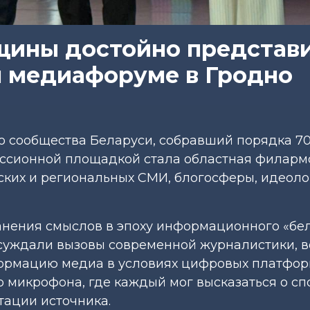
ины достойно представ
м медиафоруме в Гродно
о сообщества Беларуси, собравший порядка 7
куссионной площадкой стала областная филарм
ских и региональных СМИ, блогосферы, идеол
нения смыслов в эпоху информационного «бе
обсуждали вызовы современной журналистики, 
ормацию медиа в условиях цифровых платфор
 микрофона, где каждый мог высказаться о сп
тации источника.