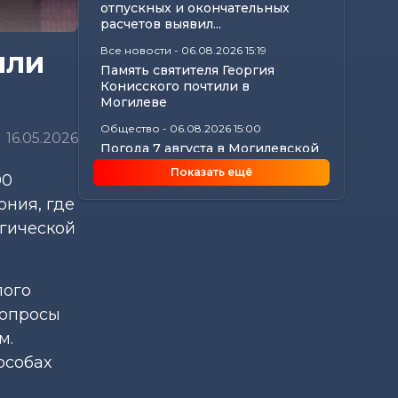
отпускных и окончательных
расчетов выявил...
Все новости
-
06.08.2026 15:19
или
Память святителя Георгия
Конисского почтили в
Могилеве
Общество
-
06.08.2026 15:00
16.05.2026
Погода 7 августа в Могилевской
области: ливни, град,
Показать ещё
00
шквалистый...
ония, где
Происшествия
-
06.08.2026 14:07
В Славгородском районе
огической
механизатор похитил с
трактора около 100...
Общество
-
06.08.2026 13:32
лого
Как не стать жертвой жары и
вопросы
какие сюрпризы готовит
погода до конца...
м.
особах