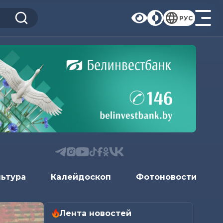
РУС
льтура
Калейдоскоп
Фотоновости
Лента новостей