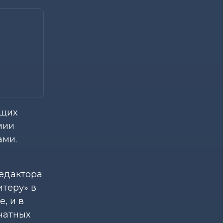
ущих
мии
ами.
редактора
итеру» в
, и в
чатных