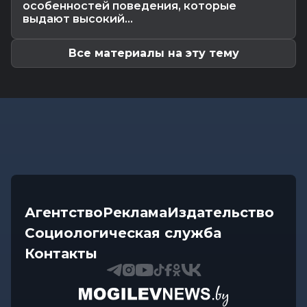
Происшествия
-
10.08.2026 11:56
особенностей поведения, которые
В Горках водитель бензовоза присвоил более
выдают высокий...
400 литров топлива
Все материалы на эту тему
Агентство
Реклама
Издательство
Социологическая служба
Контакты