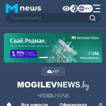
РУС
+11°
Все новости
Официально
Об