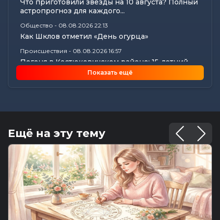
Что приготовили звезды на 10 августа? Полный
астропрогноз для каждого...
Общество
-
08.08.2026 22:13
Как Шклов отметил «День огурца»
Происшествия
-
08.08.2026 16:57
Погоня в Костюковичском районе: 15-летний
мотоциклист пытался...
Показать ещё
Калейдоскоп
-
08.08.2026 16:53
В Могилеве впервые проходят масштабные
соревнования по мотоспорту...
Происшествия
-
08.08.2026 16:51
Смертельное ДТП в Белыничском районе:
Ещё на эту тему
мотоциклист погиб на месте
Общество
-
08.08.2026 15:00
Погода 9 августа в Могилевской области: без
осадков и комфортные...
Видеоновости
-
08.08.2026 10:04
Готовим вкусно | медальоны из говядины, салат
с баклажанами, заливной...