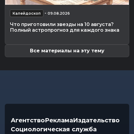
Калейдоскоп
-
08.08.2026 06:30
Что приготовили звезды на 9 августа:
-
инструкции по управлению судьбой
Калейдоскоп
09.08.2026
Главное
-
07.08.2026 20:30
Что приготовили звезды на 10 августа?
От автолавок до цен на продукты: Лукашенко
Полный астропрогноз для каждого знака
обозначил проблемы...
Все материалы на эту тему
Агентство
Реклама
Издательство
Социологическая служба