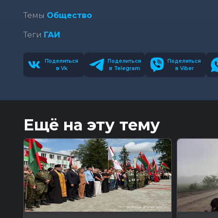
Темы
Общество
Теги
ГАИ
Поделиться
Поделиться
Поделиться
в Vk
в Telegram
в Viber
Ещё на эту тему