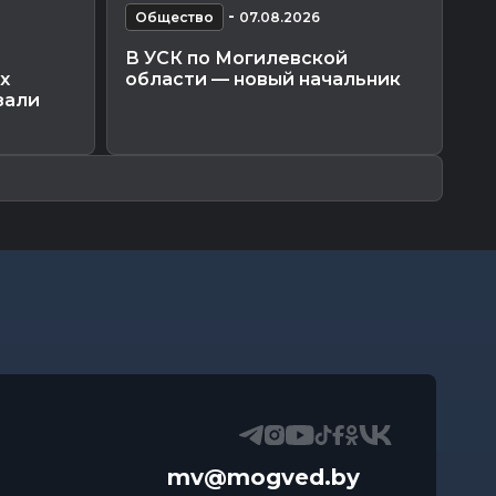
-
Общество
07.08.2026
О
В УСК по Могилевской
По
х
области — новый начальник
Мо
зали
ко
пр
mv@mogved.by