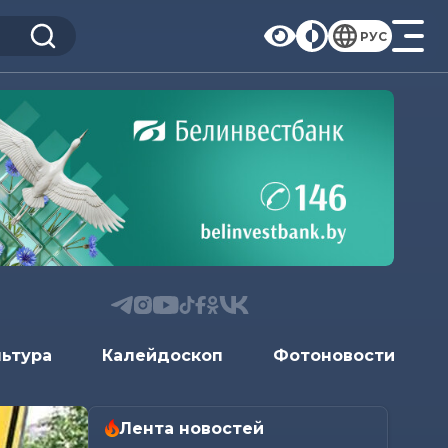
РУС
льтура
Калейдоскоп
Фотоновости
Лента новостей