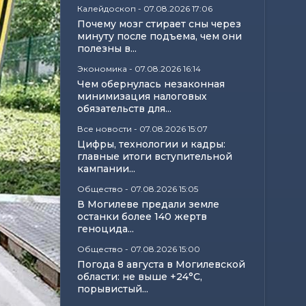
Калейдоскоп
-
07.08.2026 17:06
Почему мозг стирает сны через
минуту после подъема, чем они
полезны в...
Экономика
-
07.08.2026 16:14
Чем обернулась незаконная
минимизация налоговых
обязательств для...
Все новости
-
07.08.2026 15:07
Цифры, технологии и кадры:
главные итоги вступительной
кампании...
Общество
-
07.08.2026 15:05
В Могилеве предали земле
останки более 140 жертв
геноцида...
Общество
-
07.08.2026 15:00
Погода 8 августа в Могилевской
области: не выше +24°С,
порывистый...