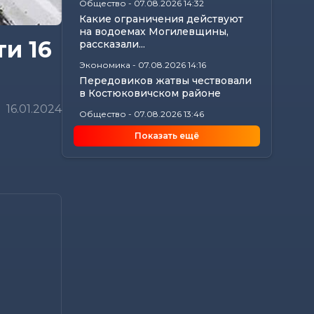
Общество
-
07.08.2026 14:32
Какие ограничения действуют
на водоемах Могилевщины,
и 16
рассказали...
Экономика
-
07.08.2026 14:16
Передовиков жатвы чествовали
в Костюковичском районе
16.01.2024
Общество
-
07.08.2026 13:46
В УСК по Могилевской области
Показать ещё
— новый начальник
Происшествия
-
07.08.2026 12:43
В Могилевском районе
мужчина угнал чужой
автомобиль, чтобы покататься
Общество
-
07.08.2026 12:34
Погода на выходные в
Могилевской области:
комфортная летняя прохлада,...