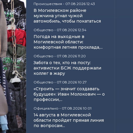
Происшествия
-
07.08.2026 12:43
В Могилевском районе
мужчина угнал чужой
автомобиль, чтобы покататься
Общество
-
07.08.2026 12:34
Погода на выходные в
Могилевской области:
комфортная летняя прохлада,...
Общество
-
07.08.2026 11:20
Забота о тех, кто на посту:
активистки БСЖ поддержали
коллег в жару
Общество
-
07.08.2026 10:27
«Строить — значит создавать
будущее»: Иван Молокович — о
профессии,...
Официально
-
07.08.2026 10:01
14 августа в Могилевской
области пройдет прямая линия
по вопросам...