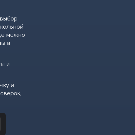
 выбор
школьной
где можно
ны в
ты и
чку и
оверок,