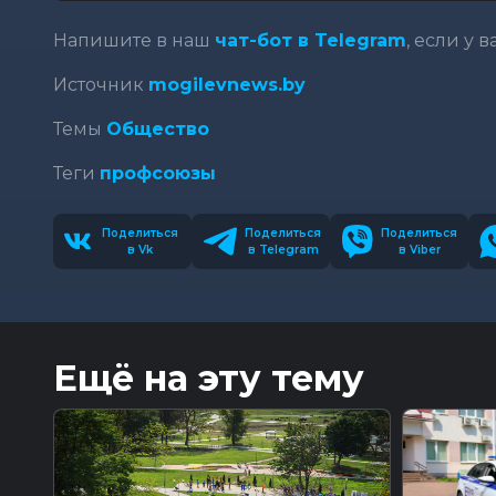
Напишите в наш
чат-бот в Telegram
, если у 
Источник
mogilevnews.by
Темы
Общество
Теги
профсоюзы
Поделиться
Поделиться
Поделиться
в Vk
в Telegram
в Viber
Ещё на эту тему