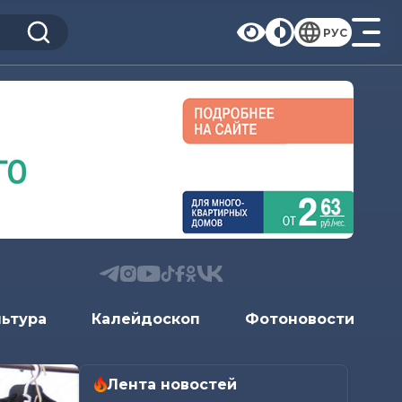
РУС
льтура
Калейдоскоп
Фотоновости
Лента новостей