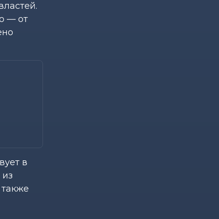
властей.
о — от
ено
вует в
 из
 также