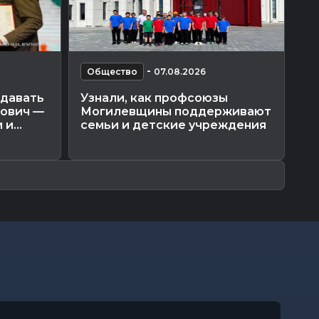
-
Общество
07.08.2026
О
здавать
Узнали, как профсоюзы
25
кович —
Могилевщины поддерживают
пи
и...
семьи и детские учреждения