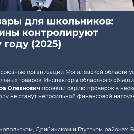
вары для школьников:
ины контролируют
 году (2025)
фсоюзные организации Могилевской области у
ольных товаров. Инспекторы областного объед
ра Олехнович
провели серию проверок в неск
колу не станут непосильной финансовой нагруз
опольском, Дрибинском и Глусском районах. В