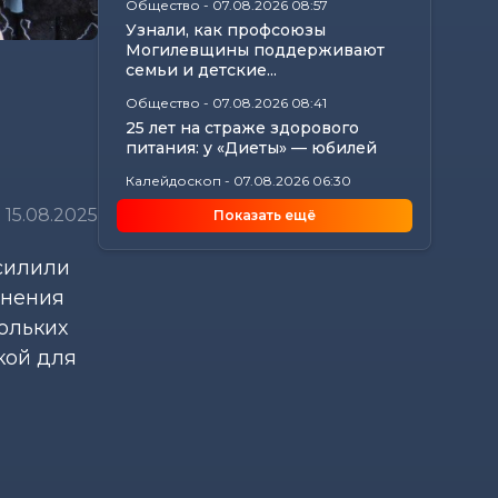
Общество
-
07.08.2026 08:57
Узнали, как профсоюзы
Могилевщины поддерживают
семьи и детские...
Общество
-
07.08.2026 08:41
25 лет на страже здорового
питания: у «Диеты» — юбилей
Калейдоскоп
-
07.08.2026 06:30
Звездный расклад: к чему
15.08.2025
Показать ещё
готовиться всем знакам
зодиака 8 августа
силили
Общество
-
06.08.2026 20:35
инения
Как Могилевщина принимает
молодых врачей
ольких
кой для
Общество
-
06.08.2026 19:45
Рассказываем, как в Могилеве
чествовали лучших строителей...