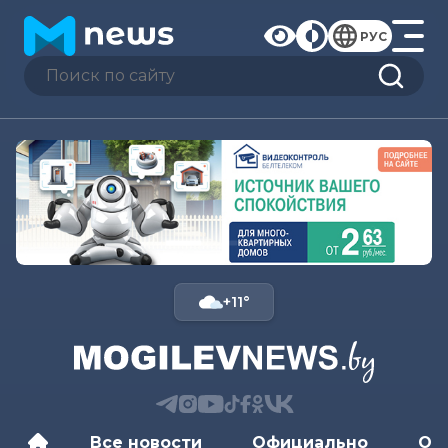
РУС
+11°
Все новости
Официально
Об