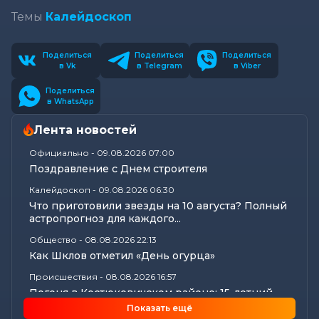
Темы
Калейдоскоп
Поделиться
Поделиться
Поделиться
в Vk
в Telegram
в Viber
Поделиться
в WhatsApp
Лента новостей
Официально
-
09.08.2026 07:00
Поздравление с Днем строителя
Калейдоскоп
-
09.08.2026 06:30
Что приготовили звезды на 10 августа? Полный
астропрогноз для каждого...
Общество
-
08.08.2026 22:13
Как Шклов отметил «День огурца»
Происшествия
-
08.08.2026 16:57
Погоня в Костюковичском районе: 15-летний
мотоциклист пытался...
Показать ещё