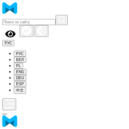
РУС
РУС
БЕЛ
PL
ENG
DEU
ESP
中文