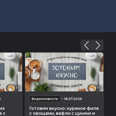
-
6
Видеоновости
18.07.2026
В
из
Готовим вкусно: куриное филе
Го
а с
с овощами, вафли с цукини и
не