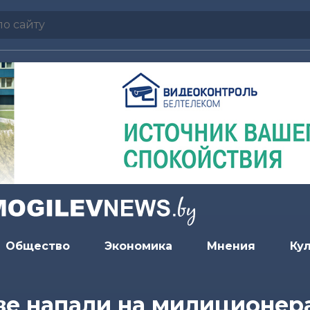
Общество
Экономика
Мнения
Ку
ве напали на милиционера