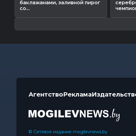
баклажанами, заливной пирог
серебр
со...
чемпио
Агентство
Реклама
Издательств
© Сетевое издание mogilevnews.by