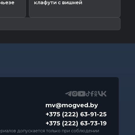
ньезе
клафути с вишней
фу
с 
mv@mogved.by
+375 (222) 63-91-25
+375 (222) 63-73-19
риалов допускается только при соблюдении