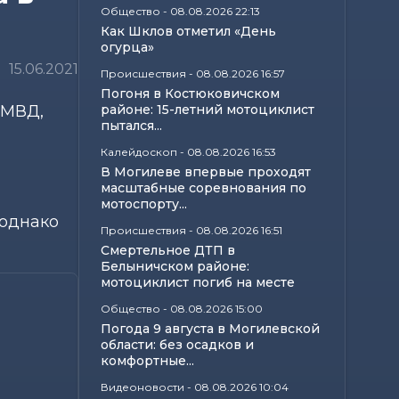
Общество
-
08.08.2026 22:13
Как Шклов отметил «День
огурца»
15.06.2021
Происшествия
-
08.08.2026 16:57
Погоня в Костюковичском
 МВД,
районе: 15-летний мотоциклист
пытался...
Калейдоскоп
-
08.08.2026 16:53
В Могилеве впервые проходят
масштабные соревнования по
мотоспорту...
 однако
Происшествия
-
08.08.2026 16:51
Смертельное ДТП в
Белыничском районе:
мотоциклист погиб на месте
Общество
-
08.08.2026 15:00
Погода 9 августа в Могилевской
области: без осадков и
комфортные...
Видеоновости
-
08.08.2026 10:04