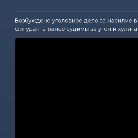
Возбуждено уголовное дело за насилие в
фигуранта ранее судимы за угон и хулига