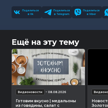
Поделиться
Поделиться
Поделиться
в Vk
в Telegram
в Viber
Ещё на эту тему
-
Видеоновости
08.08.2026
Видеоно
Готовим вкусно | медальоны
Новость
из говядины, салат с
Золото