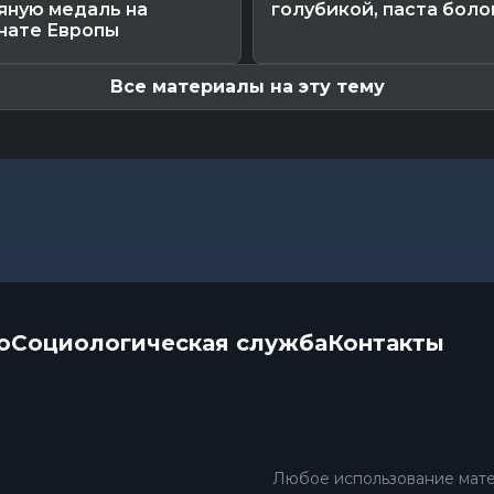
яную медаль на
голубикой, паста боло
нате Европы
Все материалы на эту тему
о
Социологическая служба
Контакты
Любое использование мате