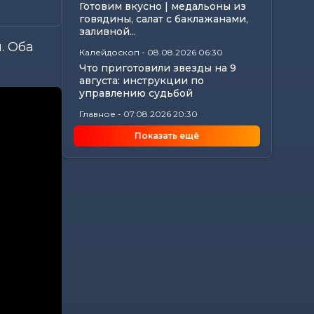
Готовим вкусно | медальоны из
говядины, салат с баклажанами,
заливной...
. Оба
Калейдоскоп
-
08.08.2026 06:30
Что приготовили звезды на 9
августа: инструкции по
управлению судьбой
Главное
-
07.08.2026 20:30
От автолавок до цен на
Показать ещё
продукты: Лукашенко
обозначил проблемы...
Происшествия
-
07.08.2026 18:24
В Могилевской области
спасатели трижды выезжали
из-за упавших деревьев
Калейдоскоп
-
07.08.2026 17:06
Почему мозг стирает сны через
минуту после подъема, чем они
полезны в...