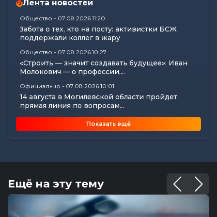
Лента новостей
Общество
-
07.08.2026 11:20
Забота о тех, кто на посту: активистки БСЖ
поддержали коллег в жару
Общество
-
07.08.2026 10:27
«Строить — значит создавать будущее»: Иван
Молокович — о профессии,...
Официально
-
07.08.2026 10:01
14 августа в Могилевской области пройдет
прямая линия по вопросам...
Общество
-
07.08.2026 08:57
Показать ещё
Узнали, как профсоюзы Могилевщины
поддерживают семьи и детские...
Общество
-
07.08.2026 08:41
25 лет на страже здорового питания: у «Диеты»
— юбилей
Ещё на эту тему
Калейдоскоп
-
07.08.2026 06:30
Звездный расклад: к чему готовиться всем
знакам зодиака 8 августа