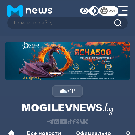
РУС
+11°
Все новости
Официально
Об