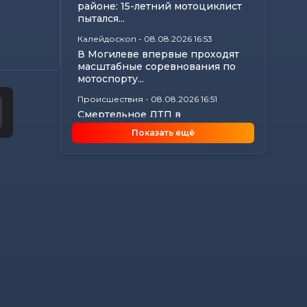
районе: 15-летний мотоциклист
пытался...
Калейдоскоп
-
08.08.2026 16:53
В Могилеве впервые проходят
масштабные соревнования по
мотоспорту...
Происшествия
-
08.08.2026 16:51
Смертельное ДТП в
Белыничском районе:
Показать ещё
мотоциклист погиб на месте
Общество
-
08.08.2026 15:00
Погода 9 августа в Могилевской
области: без осадков и
комфортные...
Видеоновости
-
08.08.2026 10:04
Готовим вкусно | медальоны из
говядины, салат с баклажанами,
заливной...