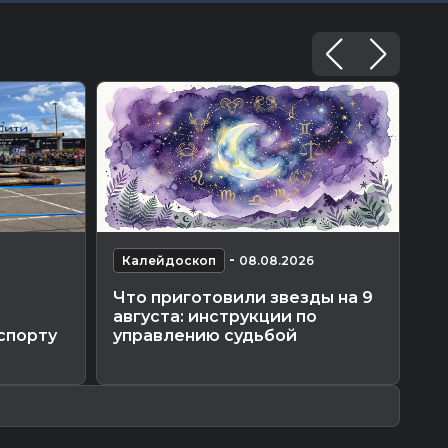
-
Калейдоскоп
08.08.2026
К
Что приготовили звезды на 9
По
августа: инструкции по
че
спорту
управлению судьбой
че