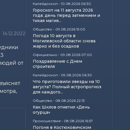
Калейдоскоп
-
10.08.2026 06:30
Гороскоп на 11 августа 2026
года: день перед затмением и
тихая магия...
Общество
-
09.08.2026 15:00
14.12.2022
Погода 10 августа в
Могилевской области: снова
жарко и без осадков
удники
23
Официально
-
09.08.2026 07:00
Поздравление с Днем
людей от
строителя
Калейдоскоп
-
09.08.2026 06:30
Что приготовили звезды на 10
зъяснят
августа? Полный астропрогноз
мотра,
для каждого...
Общество
-
08.08.2026 22:13
Как Шклов отметил «День
огурца»
Происшествия
-
08.08.2026 16:57
Погоня в Костюковичском