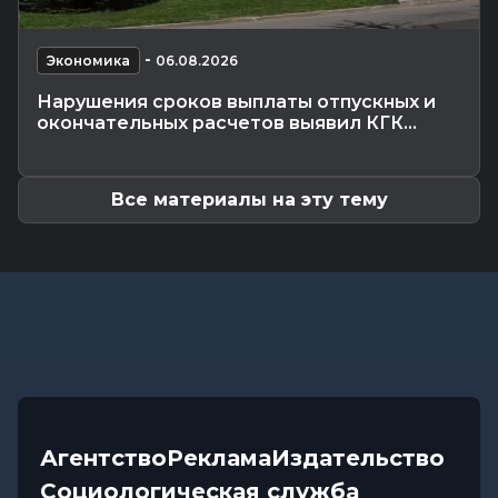
25 лет на страже здорового питания: у «Диеты»
— юбилей
Калейдоскоп
-
-
07.08.2026 06:30
Экономика
06.08.2026
Звездный расклад: к чему готовиться всем
Нарушения сроков выплаты отпускных и
знакам зодиака 8 августа
окончательных расчетов выявил КГК...
Общество
-
06.08.2026 20:35
Как Могилевщина принимает молодых врачей
Все материалы на эту тему
Агентство
Реклама
Издательство
Социологическая служба