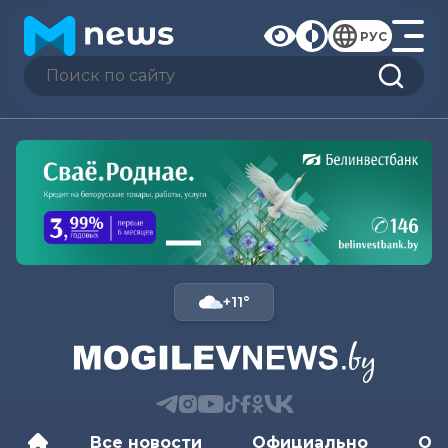
РУС
+11°
Все новости
Официально
Об