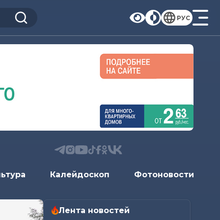
РУС
льтура
Калейдоскоп
Фотоновости
Лента новостей