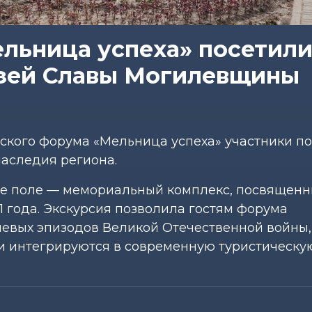
льница успеха» посетил
узей Славы Могилевщины
ского форума «Мельница успеха» участники п
наследия региона.
ое поле — мемориальный комплекс, посвящен
1 года. Экскурсия позволила гостям форума
чевых эпизодов Великой Отечественной войны,
ти интегрируются в современную туристическу