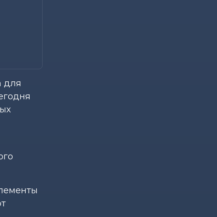
а для
Сегодня
ных
ого
элементы
ют