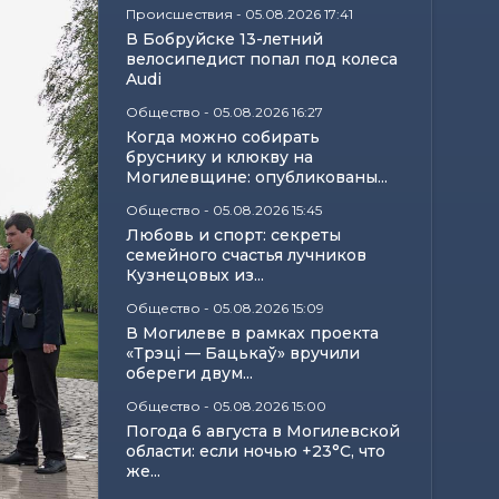
Происшествия
-
05.08.2026 17:41
В Бобруйске 13-летний
велосипедист попал под колеса
Audi
Общество
-
05.08.2026 16:27
Когда можно собирать
бруснику и клюкву на
Могилевщине: опубликованы...
Общество
-
05.08.2026 15:45
Любовь и спорт: секреты
семейного счастья лучников
Кузнецовых из...
Общество
-
05.08.2026 15:09
В Могилеве в рамках проекта
«Трэці — Бацькаў» вручили
обереги двум...
Общество
-
05.08.2026 15:00
Погода 6 августа в Могилевской
области: если ночью +23°С, что
же...