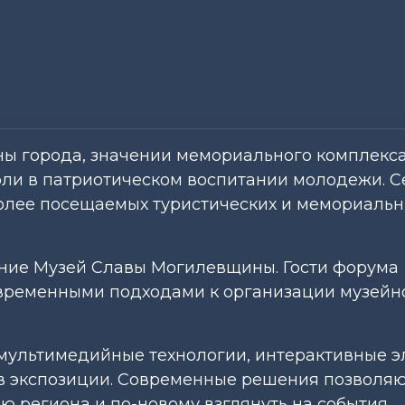
ны города, значении мемориального комплекс
оли в патриотическом воспитании молодежи. 
более посещаемых туристических и мемориаль
ие Музей Славы Могилевщины. Гости форума
овременными подходами к организации музейн
мультимедийные технологии, интерактивные 
в экспозиции. Современные решения позволя
ю региона и по-новому взглянуть на события,