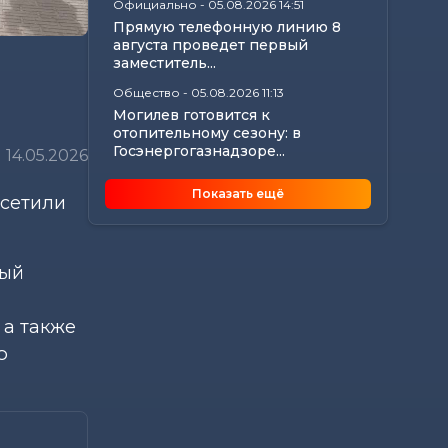
Официально
-
05.08.2026 14:51
Прямую телефонную линию 8
августа проведет первый
и
заместитель...
Общество
-
05.08.2026 11:13
Могилев готовится к
отопительному сезону: в
Госэнергогазнадзоре...
14.05.2026
Калейдоскоп
-
05.08.2026 10:56
Показать ещё
осетили
Что происходит с организмом,
если каждый день проходить
10 000 шагов
Главное
-
05.08.2026 10:45
ный
Анатолий Исаченко рассмотрел
актуальные вопросы жителей
 а также
Могилевской...
ю
Происшествия
-
05.08.2026 10:30
В Быхове спасли женщину,
которая начала тонуть на
городском пляже