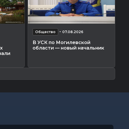
-
Общество
07.08.2026
О
В УСК по Могилевской
По
х
области — новый начальник
Мо
зали
ко
пр