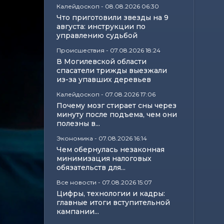
Калейдоскоп
-
08.08.2026 06:30
Что приготовили звезды на 9
августа: инструкции по
управлению судьбой
Происшествия
-
07.08.2026 18:24
В Могилевской области
спасатели трижды выезжали
из-за упавших деревьев
Калейдоскоп
-
07.08.2026 17:06
Почему мозг стирает сны через
минуту после подъема, чем они
полезны в...
Экономика
-
07.08.2026 16:14
Чем обернулась незаконная
минимизация налоговых
обязательств для...
Все новости
-
07.08.2026 15:07
Цифры, технологии и кадры:
главные итоги вступительной
кампании...