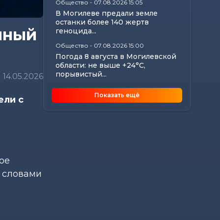
Общество
-
07.08.2026 15:05
В Могилеве предали земле
останки более 140 жертв
мный
геноцида...
Общество
-
07.08.2026 15:00
Погода 8 августа в Могилевской
области: не выше +24°С,
порывистый...
14.05.2026
Общество
-
07.08.2026 14:32
Показать ещё
ели с
Какие ограничения действуют
на водоемах Могилевщины,
рассказали...
Экономика
-
07.08.2026 14:16
Передовиков жатвы чествовали
в Костюковичском районе
ое
Общество
-
07.08.2026 13:46
ь словами
В УСК по Могилевской области
— новый начальник