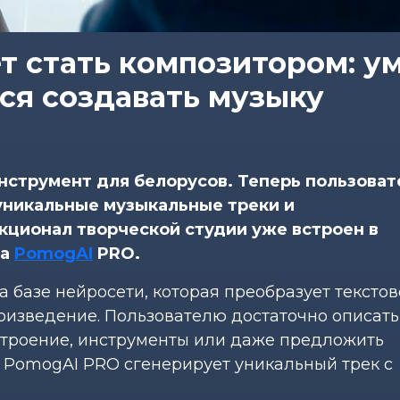
т стать композитором: у
ся создавать музыку
струмент для белорусов. Теперь пользоват
уникальные музыкальные треки и
кционал творческой студии уже встроен в
ка
PomogAI
PRO.
 базе нейросети, которая преобразует текстов
оизведение. Пользователю достаточно описат
строение, инструменты или даже предложить
ы PomogAI PRO сгенерирует уникальный трек с