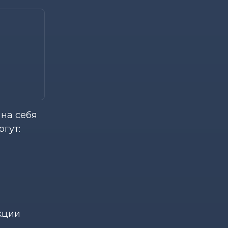
на себя
гут:
кции