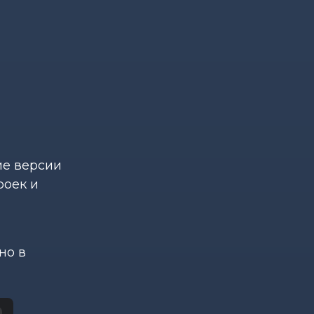
ие версии
роек и
но в