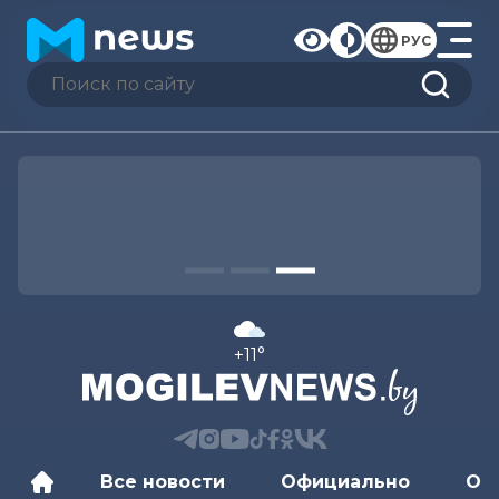
РУС
+11°
Все новости
Официально
Об