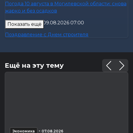
Погода 10 августа в Могилевской области: снова
жарко и без осадков
Официально
-
09.08.2026 07:00
Показать ещё
Поздравление с Днем строителя
Калейдоскоп
-
09.08.2026 06:30
Что приготовили звезды на 10 августа? Полный
Ещё на эту тему
астропрогноз для каждого...
Общество
-
08.08.2026 22:13
Как Шклов отметил «День огурца»
Происшествия
-
08.08.2026 16:57
Погоня в Костюковичском районе: 15-летний
мотоциклист пытался...
-
Экономика
07.08.2026
Калейдоскоп
-
08.08.2026 16:53