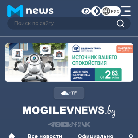
РУС
+11°
Все новости
Официально
Об