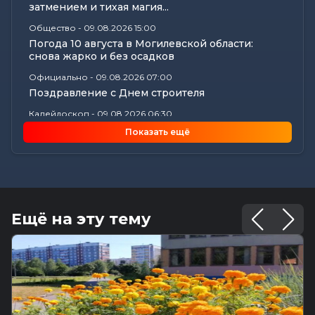
затмением и тихая магия...
Общество
-
09.08.2026 15:00
Погода 10 августа в Могилевской области:
снова жарко и без осадков
Официально
-
09.08.2026 07:00
Поздравление с Днем строителя
Калейдоскоп
-
09.08.2026 06:30
Что приготовили звезды на 10 августа? Полный
Показать ещё
астропрогноз для каждого...
Общество
-
08.08.2026 22:13
Как Шклов отметил «День огурца»
Происшествия
-
08.08.2026 16:57
Погоня в Костюковичском районе: 15-летний
Ещё на эту тему
мотоциклист пытался...
Калейдоскоп
-
08.08.2026 16:53
В Могилеве впервые проходят масштабные
соревнования по мотоспорту...
Происшествия
-
08.08.2026 16:51
Смертельное ДТП в Белыничском районе: