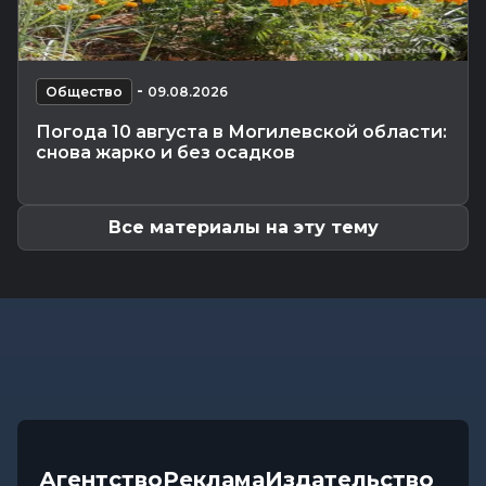
мотоциклист погиб на месте
Общество
-
08.08.2026 15:00
Погода 9 августа в Могилевской области: без
-
осадков и комфортные...
Общество
09.08.2026
Видеоновости
-
08.08.2026 10:04
Погода 10 августа в Могилевской области:
Готовим вкусно | медальоны из говядины, салат
снова жарко и без осадков
с баклажанами, заливной...
Все материалы на эту тему
Агентство
Реклама
Издательство