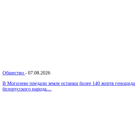
Общество
-
07.08.2026
В Могилеве предали земле останки более 140 жертв геноцида
белорусского народа....