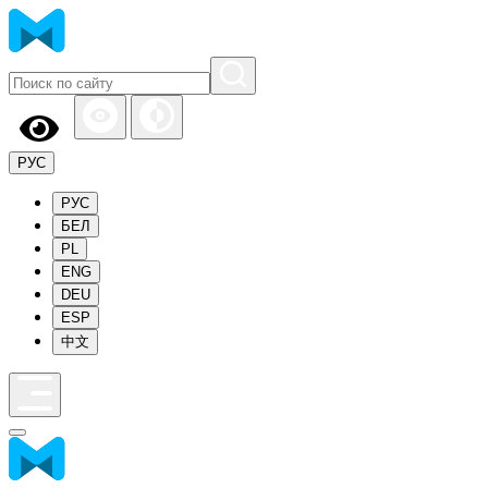
РУС
РУС
БЕЛ
PL
ENG
DEU
ESP
中文