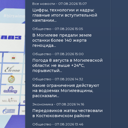
Все новости
-
07.08.2026 15:07
Цифры, технологии и кадры:
главные итоги вступительной
кампании...
Общество
-
07.08.2026 15:05
В Могилеве предали земле
останки более 140 жертв
геноцида...
Общество
-
07.08.2026 15:00
Погода 8 августа в Могилевской
области: не выше +24°С,
порывистый...
Общество
-
07.08.2026 14:32
Какие ограничения действуют
на водоемах Могилевщины,
рассказали...
Экономика
-
07.08.2026 14:16
Передовиков жатвы чествовали
в Костюковичском районе
Общество
-
07.08.2026 13:46