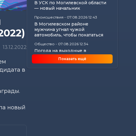
В УСК по Могилевской области
— новый начальник
Происшествия
-
07.08.2026 12:43
и
В Могилевском районе
мужчина угнал чужой
2022)
автомобиль, чтобы покататься
Общество
-
07.08.2026 12:34
13.12.2022
Погода на выходные в
Могилевской области:
Показать ещё
ем
комфортная летняя прохлада,...
дидата в
Общество
-
07.08.2026 11:20
Забота о тех, кто на посту:
активистки БСЖ поддержали
коллег в жару
аграды.
Общество
-
07.08.2026 10:27
«Строить — значит создавать
ила новый
будущее»: Иван Молокович — о
профессии,...