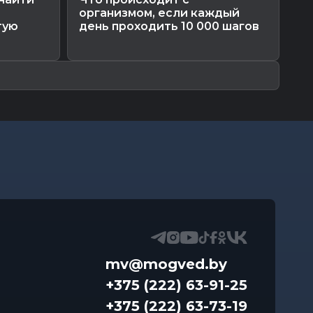
организмом, если каждый
ав
тую
день проходить 10 000 шагов
ха
mv@mogved.by
+375 (222) 63-91-25
+375 (222) 63-73-19