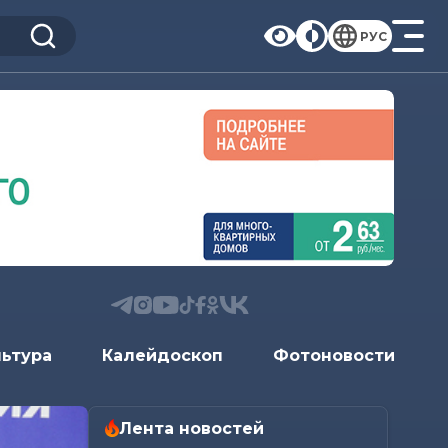
РУС
льтура
Калейдоскоп
Фотоновости
Лента новостей