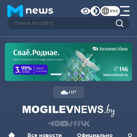
РУС
+11°
Все новости
Официально
Об