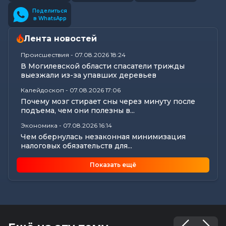
Поделиться
в WhatsApp
Лента новостей
Происшествия
-
07.08.2026 18:24
В Могилевской области спасатели трижды
выезжали из-за упавших деревьев
Калейдоскоп
-
07.08.2026 17:06
Почему мозг стирает сны через минуту после
подъема, чем они полезны в...
Экономика
-
07.08.2026 16:14
Чем обернулась незаконная минимизация
налоговых обязательств для...
Все новости
-
07.08.2026 15:07
Показать ещё
Цифры, технологии и кадры: главные итоги
вступительной кампании...
Общество
-
07.08.2026 15:05
В Могилеве предали земле останки более 140
жертв геноцида...