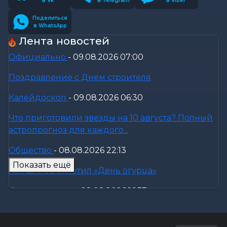
в Vk
в Telegram
в Viber
Поделиться
в WhatsApp
Лента новостей
Официально
-
09.08.2026 07:00
Поздравление с Днем строителя
Калейдоскоп
-
09.08.2026 06:30
Что приготовили звезды на 10 августа? Полный
астропрогноз для каждого...
Общество
-
08.08.2026 22:13
Показать ещё
Как Шклов отметил «День огурца»
Происшествия
-
08.08.2026 16:57
Погоня в Костюковичском районе: 15-летний
мотоциклист пытался...