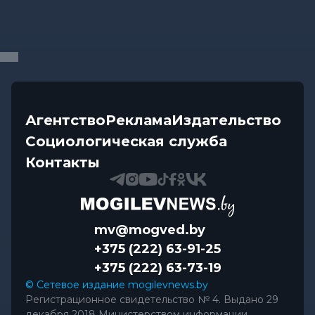
Калейдоскоп
-
08.08.2026 06:30
Что приготовили звезды на 9 августа:
инструкции по управлению судьбой
Главное
-
07.08.2026 20:30
От автолавок до цен на продукты: Лукашенко
обозначил проблемы...
Агентство
Реклама
Издательство
Социологическая служба
Контакты
mv@mogved.by
+375 (222) 63-91-25
+375 (222) 63-73-19
© Сетевое издание mogilevnews.by
Регистрационное свидетельство № 4. Выдано 29
декабря 2018 Министерством информации