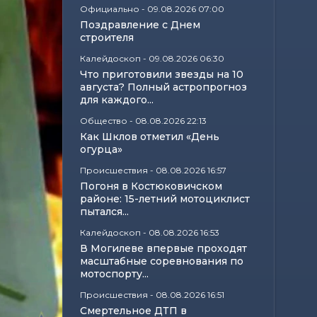
Официально
-
09.08.2026 07:00
Поздравление с Днем
строителя
Калейдоскоп
-
09.08.2026 06:30
Что приготовили звезды на 10
августа? Полный астропрогноз
для каждого...
Общество
-
08.08.2026 22:13
Как Шклов отметил «День
огурца»
Происшествия
-
08.08.2026 16:57
Погоня в Костюковичском
районе: 15-летний мотоциклист
пытался...
Калейдоскоп
-
08.08.2026 16:53
В Могилеве впервые проходят
масштабные соревнования по
мотоспорту...
Происшествия
-
08.08.2026 16:51
Смертельное ДТП в