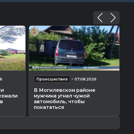
-
6
Происшествия
07.08.2026
П
ти
В Могилевском районе
Тр
езжали
мужчина угнал чужой
ав
ев
автомобиль, чтобы
шо
покататься