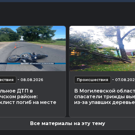
-
-
ествия
08.08.2026
Происшествия
07.08.202
льное ДТП в
В Могилевской облас
чском районе:
спасатели трижды вы
клист погиб на месте
из-за упавших деревь
Все материалы на эту тему