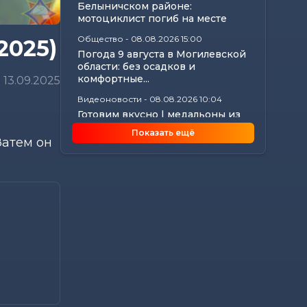
Белыничском районе:
мотоциклист погиб на месте
Общество
-
08.08.2026 15:00
2025)
Погода 9 августа в Могилевской
области: без осадков и
комфортные...
13.09.2025
Видеоновости
-
08.08.2026 10:04
Готовим вкусно | медальоны из
говядины, салат с баклажанами,
Показать ещё
заливной...
Затем он
Калейдоскоп
-
08.08.2026 06:30
Что приготовили звезды на 9
августа: инструкции по
управлению судьбой
Главное
-
07.08.2026 20:30
От автолавок до цен на
продукты: Лукашенко
обозначил проблемы...