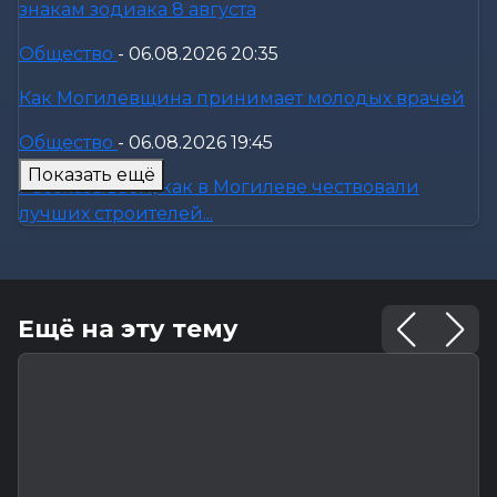
знакам зодиака 8 августа
Общество
-
06.08.2026 20:35
Как Могилевщина принимает молодых врачей
Общество
-
06.08.2026 19:45
Показать ещё
Рассказываем, как в Могилеве чествовали
лучших строителей...
Калейдоскоп
-
06.08.2026 16:44
18 вещей в доме, у которых есть скрытый срок
Ещё на эту тему
годности: что пора...
Общество
-
06.08.2026 16:32
Как профсоюзы Могилевщины помогают
семьям собрать детей к новому...
Происшествия
-
06.08.2026 16:09