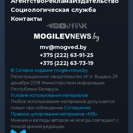
В Славгородском районе механизатор похитил
Агентство
Реклама
Издательство
с трактора около 100...
Социологическая служба
Контакты
mv@mogved.by
+375 (222) 63-91-25
+375 (222) 63-73-19
© Сетевое издание mogilevnews.by
Регистрационное свидетельство № 4. Выдано 29
декабря 2018 Министерством информации
Республики Беларусь
Условия использования материалов
Любое использование материалов допускается
только при соблюдении
Соглашения
Правила цитирования материалов «МВ»
Мнения и взгляды авторов не всегда совпадают с
точкой зрения редакции.