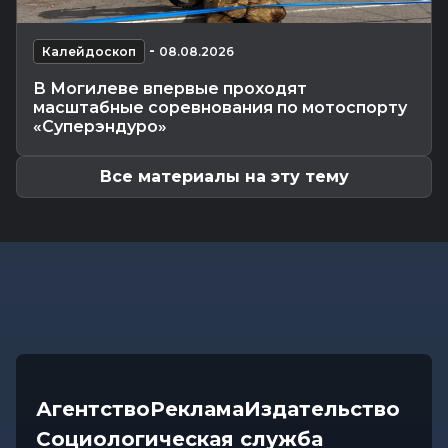
обозначил проблемы...
Происшествия
-
07.08.2026 18:24
-
В Могилевской области спасатели трижды
Калейдоскоп
08.08.2026
выезжали из-за упавших деревьев
В Могилеве впервые проходят
Калейдоскоп
-
07.08.2026 17:06
масштабные соревнования по мотоспорту
Почему мозг стирает сны через минуту после
«Суперэндуро»
подъема, чем они полезны в...
Все материалы на эту тему
Агентство
Реклама
Издательство
Социологическая служба