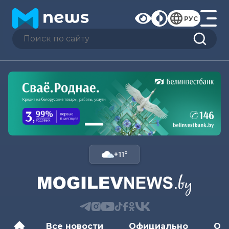
РУС
+11°
Все новости
Официально
Об