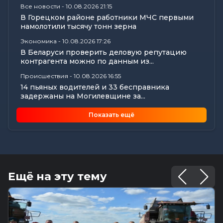
Все новости
-
10.08.2026 21:15
В Горецком районе работники МЧС первыми
намолотили тысячу тонн зерна
Экономика
-
10.08.2026 17:26
В Беларуси проверить деловую репутацию
контрагента можно по данным из...
Происшествия
-
10.08.2026 16:55
14 пьяных водителей и 33 бесправника
задержаны на Могилевщине за...
Общество
-
10.08.2026 15:00
Показать ещё
Погода 11 августа в Могилевской области:
порывистый ветер, осадки и...
Общество
-
10.08.2026 14:18
Финал женского Кубка Беларуси пройдет в
Могилеве: «Днепр» против...
Ещё на эту тему
Происшествия
-
10.08.2026 12:54
В Горецком районе горела зерносушилка
Общество
-
10.08.2026 12:52
Погода на неделю в Могилевской области: