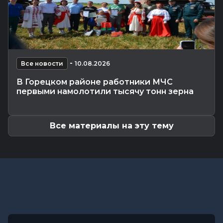
существенное снижение ночных...
Калейдоскоп
-
10.08.2026 12:19
Признаки умного человека: 8 особенностей
поведения, которые выдают...
Главное
-
10.08.2026 12:10
-
Лукашенко встретился с лидером КПРФ
Все новости
10.08.2026
Зюгановым
В Горецком районе работники МЧС
Происшествия
-
10.08.2026 11:56
первыми намолотили тысячу тонн зерна
В Горках водитель бензовоза присвоил более
400 литров топлива
Все материалы на эту тему