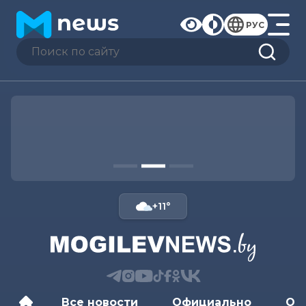
РУС
+11°
Все новости
Официально
Об