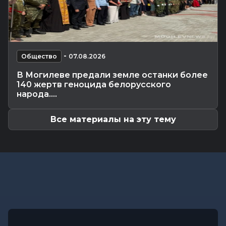
выше +24°С, порывистый...
Общество
-
07.08.2026 14:32
Какие ограничения действуют на водоемах
Могилевщины, рассказали...
Экономика
-
07.08.2026 14:16
-
Общество
07.08.2026
Передовиков жатвы чествовали в
В Могилеве предали земле останки более
Костюковичском районе
140 жертв геноцида белорусского
Общество
-
07.08.2026 13:46
народа....
В УСК по Могилевской области — новый
начальник
Все материалы на эту тему