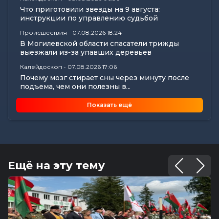
Что приготовили звезды на 9 августа:
инструкции по управлению судьбой
Происшествия
-
07.08.2026 18:24
В Могилевской области спасатели трижды
выезжали из-за упавших деревьев
Калейдоскоп
-
07.08.2026 17:06
Почему мозг стирает сны через минуту после
подъема, чем они полезны в...
Экономика
-
07.08.2026 16:14
Показать ещё
Чем обернулась незаконная минимизация
налоговых обязательств для...
Все новости
-
07.08.2026 15:07
Цифры, технологии и кадры: главные итоги
вступительной кампании...
Ещё на эту тему
Общество
-
07.08.2026 15:05
В Могилеве предали земле останки более 140
жертв геноцида...
Общество
-
07.08.2026 15:00
Погода 8 августа в Могилевской области: не