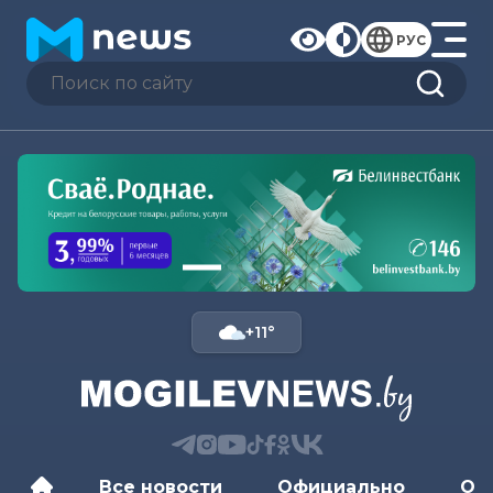
РУС
+11°
Все новости
Официально
Об