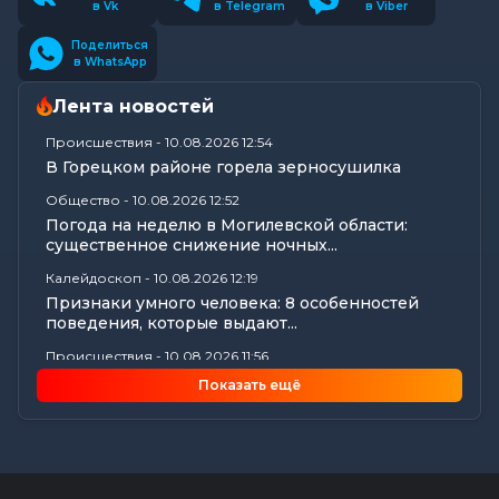
в Vk
в Telegram
в Viber
Поделиться
в WhatsApp
Лента новостей
Происшествия
-
10.08.2026 12:54
В Горецком районе горела зерносушилка
Общество
-
10.08.2026 12:52
Погода на неделю в Могилевской области:
существенное снижение ночных...
Калейдоскоп
-
10.08.2026 12:19
Признаки умного человека: 8 особенностей
поведения, которые выдают...
Происшествия
-
10.08.2026 11:56
В Горках водитель бензовоза присвоил более
Показать ещё
400 литров топлива
Видеоновости
-
10.08.2026 09:58
Новость дня: впервые в истории Беларуси —
этап RDS Open!