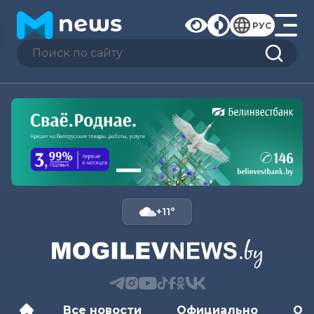
РУС
+11°
Все новости
Официально
Об