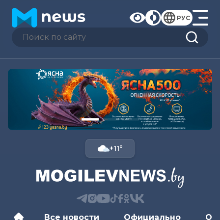
РУС
+11°
Все новости
Официально
Об