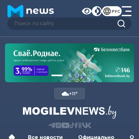
РУС
+11°
Все новости
Официально
Об