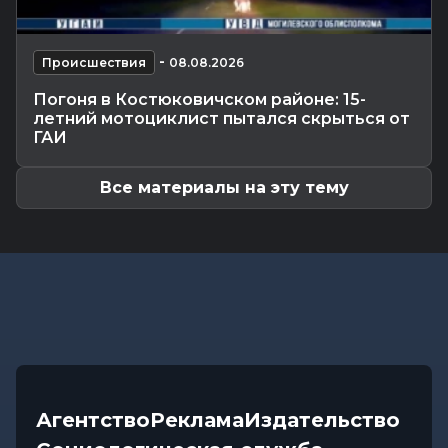
обозначил проблемы...
Происшествия
-
07.08.2026 18:24
-
В Могилевской области спасатели трижды
Происшествия
08.08.2026
выезжали из-за упавших деревьев
Погоня в Костюковичском районе: 15-
Калейдоскоп
-
07.08.2026 17:06
летний мотоциклист пытался скрыться от
Почему мозг стирает сны через минуту после
ГАИ
подъема, чем они полезны в...
Все материалы на эту тему
Агентство
Реклама
Издательство