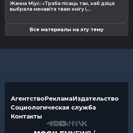
Калейдоскоп
-
08.08.2026 06:30
Жанна Міус: «Трэба пісаць так, каб дзіця
Что приготовили звезды на 9 августа:
выбрала менавіта тваю кнігу і,...
инструкции по управлению судьбой
Все материалы на эту тему
Агентство
Реклама
Издательство
Социологическая служба
Контакты