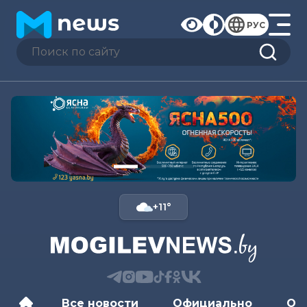
РУС
+11°
Все новости
Официально
Об