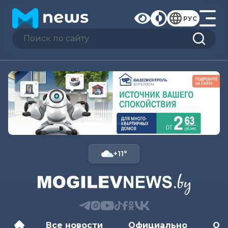
РУС
+11°
Все новости
Официально
Об