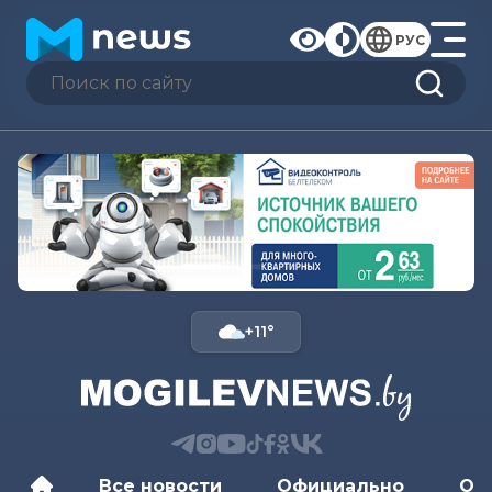
РУС
+11°
Все новости
Официально
Об