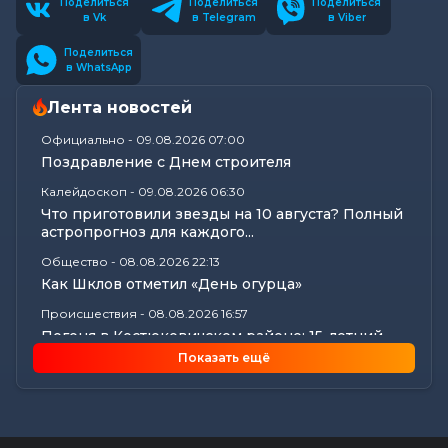
Поделиться
Поделиться
Поделиться
в Vk
в Telegram
в Viber
Поделиться
в WhatsApp
Лента новостей
Официально
-
09.08.2026 07:00
Поздравление с Днем строителя
Калейдоскоп
-
09.08.2026 06:30
Что приготовили звезды на 10 августа? Полный
астропрогноз для каждого...
Общество
-
08.08.2026 22:13
Как Шклов отметил «День огурца»
Происшествия
-
08.08.2026 16:57
Погоня в Костюковичском районе: 15-летний
мотоциклист пытался...
Показать ещё
Калейдоскоп
-
08.08.2026 16:53
В Могилеве впервые проходят масштабные
соревнования по мотоспорту...